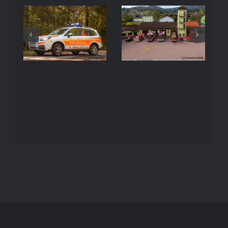
Freiwillige
HVO
Feuerwehr
Zellertal
Neukirchen
b. Hl. Blut